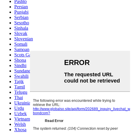
Pashto
Persian
Punjabi
Serbian
Sesotho
Sinhala
Slovak
Slovenian
Somali
Samoan
Scots Gaelic
Shona
Sindhi
Sundanese
Swahili
Tajik
Tamil
Telugu
Thai
Ukrainian
Urdu
Uzbek
Vietnamese
Welsh
Xhosa