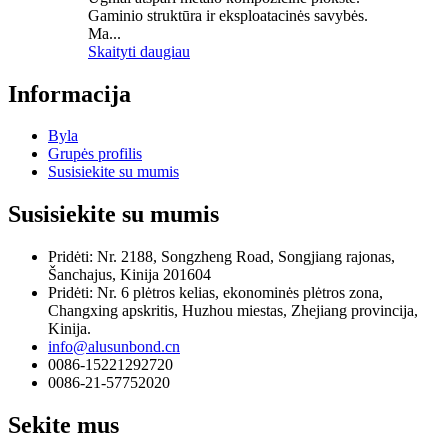
Gaminio struktūra ir eksploatacinės savybės.
Ma...
Skaityti daugiau
Informacija
Byla
Grupės profilis
Susisiekite su mumis
Susisiekite su mumis
Pridėti: Nr. 2188, Songzheng Road, Songjiang rajonas,
Šanchajus, Kinija 201604
Pridėti: Nr. 6 plėtros kelias, ekonominės plėtros zona,
Changxing apskritis, Huzhou miestas, Zhejiang provincija,
Kinija.
info@alusunbond.cn
0086-15221292720
0086-21-57752020
Sekite mus