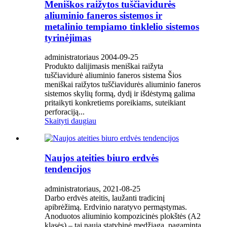
Meniškos raižytos tuščiavidurės
aliuminio faneros sistemos ir
metalinio tempiamo tinklelio sistemos
tyrinėjimas
administratoriaus 2004-09-25
Produkto dalijimasis meniškai raižyta
tuščiavidurė aliuminio faneros sistema Šios
meniškai raižytos tuščiavidurės aliuminio faneros
sistemos skylių formą, dydį ir išdėstymą galima
pritaikyti konkretiems poreikiams, suteikiant
perforaciją...
Skaityti daugiau
Naujos ateities biuro erdvės
tendencijos
administratoriaus, 2021-08-25
Darbo erdvės ateitis, laužanti tradicinį
apibrėžimą. Erdvinio naratyvo permąstymas.
Anoduotos aliuminio kompozicinės plokštės (A2
klasės) – tai nauja statybinė medžiaga, pagaminta