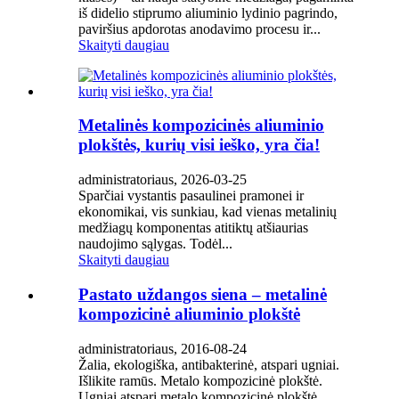
iš didelio stiprumo aliuminio lydinio pagrindo,
paviršius apdorotas anodavimo procesu ir...
Skaityti daugiau
Metalinės kompozicinės aliuminio
plokštės, kurių visi ieško, yra čia!
administratoriaus, 2026-03-25
Sparčiai vystantis pasaulinei pramonei ir
ekonomikai, vis sunkiau, kad vienas metalinių
medžiagų komponentas atitiktų atšiaurias
naudojimo sąlygas. Todėl...
Skaityti daugiau
Pastato uždangos siena – metalinė
kompozicinė aliuminio plokštė
administratoriaus, 2016-08-24
Žalia, ekologiška, antibakterinė, atspari ugniai.
Išlikite ramūs. Metalo kompozicinė plokštė.
Ugniai atspari metalo kompozicinė plokštė.