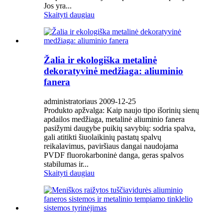
Jos yra...
Skaityti daugiau
Žalia ir ekologiška metalinė
dekoratyvinė medžiaga: aliuminio
fanera
administratoriaus 2009-12-25
Produkto apžvalga: Kaip naujo tipo išorinių sienų
apdailos medžiaga, metalinė aliuminio fanera
pasižymi daugybe puikių savybių: sodria spalva,
gali atitikti šiuolaikinių pastatų spalvų
reikalavimus, paviršiaus dangai naudojama
PVDF fluorokarboninė danga, geras spalvos
stabilumas ir...
Skaityti daugiau