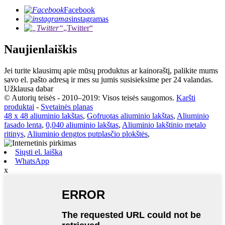
Facebook
instagramas
„Twitter“
Naujienlaiškis
Jei turite klausimų apie mūsų produktus ar kainoraštį, palikite mums
savo el. pašto adresą ir mes su jumis susisieksime per 24 valandas.
Užklausa dabar
© Autorių teisės - 2010–2019: Visos teisės saugomos.
Karšti
produktai
-
Svetainės planas
48 x 48 aliuminio lakštas
,
Gofruotas aliuminio lakštas
,
Aliuminio
fasado lenta
,
0,040 aliuminio lakštas
,
Aliuminio lakštinio metalo
ritinys
,
Aliuminio dengtos putplasčio plokštės
,
Siųsti el. laišką
WhatsApp
x