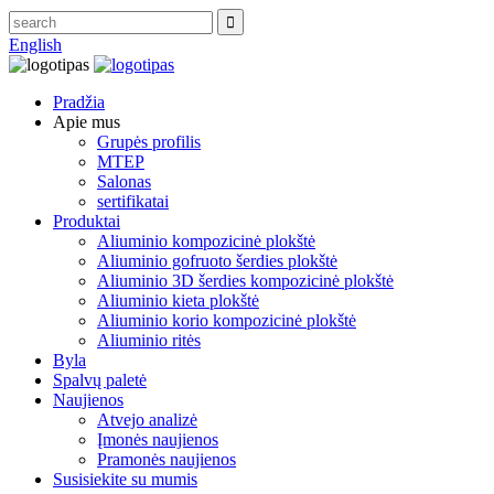
English
Pradžia
Apie mus
Grupės profilis
MTEP
Salonas
sertifikatai
Produktai
Aliuminio kompozicinė plokštė
Aliuminio gofruoto šerdies plokštė
Aliuminio 3D šerdies kompozicinė plokštė
Aliuminio kieta plokštė
Aliuminio korio kompozicinė plokštė
Aliuminio ritės
Byla
Spalvų paletė
Naujienos
Atvejo analizė
Įmonės naujienos
Pramonės naujienos
Susisiekite su mumis