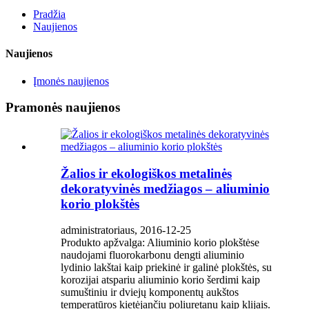
Pradžia
Naujienos
Naujienos
Įmonės naujienos
Pramonės naujienos
Žalios ir ekologiškos metalinės
dekoratyvinės medžiagos – aliuminio
korio plokštės
administratoriaus, 2016-12-25
Produkto apžvalga: Aliuminio korio plokštėse
naudojami fluorokarbonu dengti aliuminio
lydinio lakštai kaip priekinė ir galinė plokštės, su
korozijai atspariu aliuminio korio šerdimi kaip
sumuštiniu ir dviejų komponentų aukštos
temperatūros kietėjančiu poliuretanu kaip klijais.