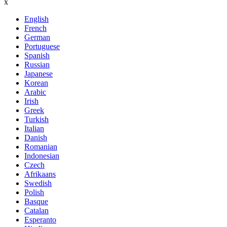
x
English
French
German
Portuguese
Spanish
Russian
Japanese
Korean
Arabic
Irish
Greek
Turkish
Italian
Danish
Romanian
Indonesian
Czech
Afrikaans
Swedish
Polish
Basque
Catalan
Esperanto