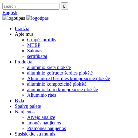
English
Pradžia
Apie mus
Grupės profilis
MTEP
Salonas
sertifikatai
Produktai
aliuminio kieta plokštė
aliuminio gofruoto šerdies plokštė
Aliuminio 3D šerdies kompozicinė plokštė
aliuminio kompozicinė plokštė
aliuminio korio kompozicinė plokštė
Aliuminio ritės
Byla
Spalvų paletė
Naujienos
Atvejo analizė
Įmonės naujienos
Pramonės naujienos
Susisiekite su mumis