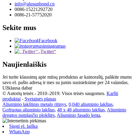
info@alusunbond.cn
0086-15221292720
0086-21-57752020
Sekite mus
Facebook
instagramas
„Twitter“
Naujienlaiškis
Jei turite klausimų apie mūsų produktus ar kainoraštį, palikite mums
savo el. pašto adresą ir mes su jumis susisieksime per 24 valandas.
Užklausa dabar
© Autorių teisės - 2010–2019: Visos teisės saugomos.
Karšti
produktai
-
Svetainės planas
Aliuminio lakštinio metalo ritinys
,
0,040 aliuminio lakštas
,
Gofruotas aliuminio lakštas
,
48 x 48 aliuminio lakštas
,
Aliuminio
dengtos putplasčio plokštės
,
Aliuminio fasado lenta
,
Siųsti el. laišką
WhatsApp