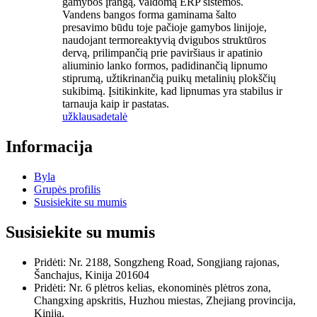
gamybos įrangą, valdomą ERP sistemos.
Vandens bangos forma gaminama šalto
presavimo būdu toje pačioje gamybos linijoje,
naudojant termoreaktyvią dvigubos struktūros
dervą, prilimpančią prie paviršiaus ir apatinio
aliuminio lanko formos, padidinančią lipnumo
stiprumą, užtikrinančią puikų metalinių plokščių
sukibimą. Įsitikinkite, kad lipnumas yra stabilus ir
tarnauja kaip ir pastatas.
užklausa
detalė
Informacija
Byla
Grupės profilis
Susisiekite su mumis
Susisiekite su mumis
Pridėti: Nr. 2188, Songzheng Road, Songjiang rajonas,
Šanchajus, Kinija 201604
Pridėti: Nr. 6 plėtros kelias, ekonominės plėtros zona,
Changxing apskritis, Huzhou miestas, Zhejiang provincija,
Kinija.