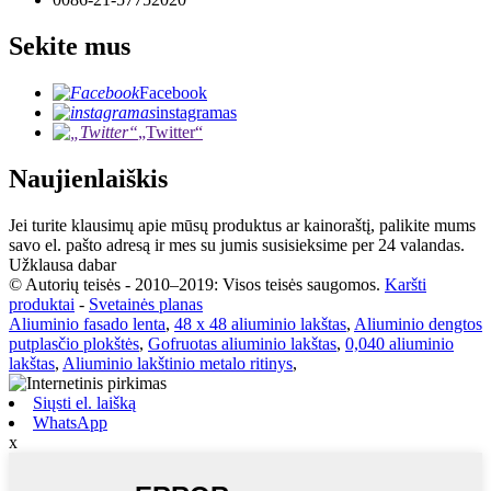
Sekite mus
Facebook
instagramas
„Twitter“
Naujienlaiškis
Jei turite klausimų apie mūsų produktus ar kainoraštį, palikite mums
savo el. pašto adresą ir mes su jumis susisieksime per 24 valandas.
Užklausa dabar
© Autorių teisės - 2010–2019: Visos teisės saugomos.
Karšti
produktai
-
Svetainės planas
Aliuminio fasado lenta
,
48 x 48 aliuminio lakštas
,
Aliuminio dengtos
putplasčio plokštės
,
Gofruotas aliuminio lakštas
,
0,040 aliuminio
lakštas
,
Aliuminio lakštinio metalo ritinys
,
Siųsti el. laišką
WhatsApp
x