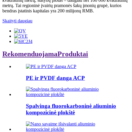
kvadratinių metrų, statybų plotas – daugiau nei 100 000 kvadratinių
metrų. Tai regioninė įvairių pramonės šakų įmonių grupė, kurios
bendras įstatinis kapitalas yra 200 milijonų RMB.
Skaityti daugiau
Rekomenduojama
Produktai
PE ir PVDF danga ACP
Spalvinga fluorokarboninė aliuminio
kompozicinė plokštė