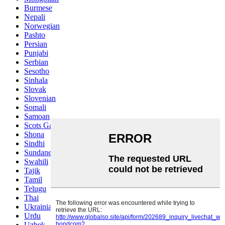
Burmese
Nepali
Norwegian
Pashto
Persian
Punjabi
Serbian
Sesotho
Sinhala
Slovak
Slovenian
Somali
Samoan
Scots Gaelic
Shona
Sindhi
Sundanese
Swahili
Tajik
Tamil
Telugu
Thai
Ukrainian
Urdu
Uzbek