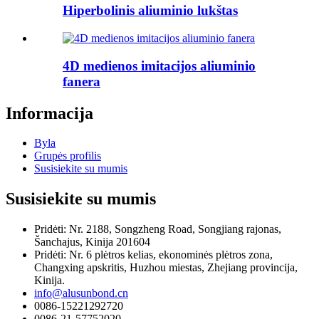
Hiperbolinis aliuminio lukštas
4D medienos imitacijos aliuminio
fanera
Informacija
Byla
Grupės profilis
Susisiekite su mumis
Susisiekite su mumis
Pridėti: Nr. 2188, Songzheng Road, Songjiang rajonas,
Šanchajus, Kinija 201604
Pridėti: Nr. 6 plėtros kelias, ekonominės plėtros zona,
Changxing apskritis, Huzhou miestas, Zhejiang provincija,
Kinija.
info@alusunbond.cn
0086-15221292720
0086-21-57752020