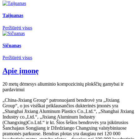
Taijuanas
Peržiūrėti visus
Sičuanas
Peržiūrėti visus
Apie įmonę
20 metų dėmesys aliuminio kompozicinių plokščių gamybai ir
pardavimui
„China-Jixiang Group“ patronuojanti bendrovė yra „Jixiang
Group“, o jos visiškai priklausančios dukterinės įmonės yra
„Shanghai Jixiang Aluminum Plastics Co.,Ltd.“, „Shanghai Jixiang
Industry co.,Ltd.“, „Jixiang Aluminum Industry
(Changxing)Co.Ltd.“ ir kt. Šios šešios bendrovės yra įsikūrusios
Šanchajaus Songjiang ir Džedziango Changxing valstybiniuose
pramonės parkuose. Bendras plotas yra daugiau nei 120 000