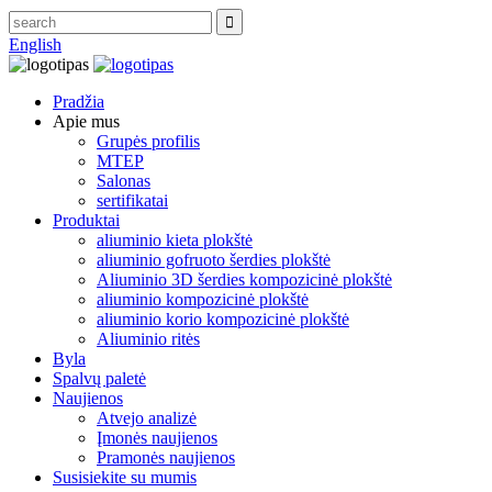
English
Pradžia
Apie mus
Grupės profilis
MTEP
Salonas
sertifikatai
Produktai
aliuminio kieta plokštė
aliuminio gofruoto šerdies plokštė
Aliuminio 3D šerdies kompozicinė plokštė
aliuminio kompozicinė plokštė
aliuminio korio kompozicinė plokštė
Aliuminio ritės
Byla
Spalvų paletė
Naujienos
Atvejo analizė
Įmonės naujienos
Pramonės naujienos
Susisiekite su mumis