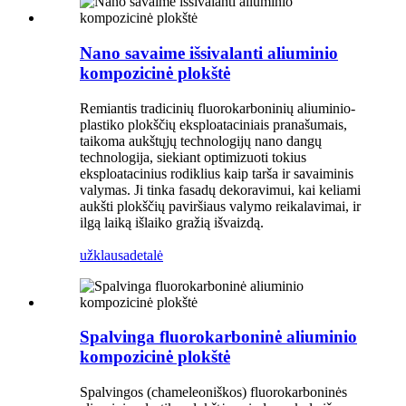
Nano savaime išsivalanti aliuminio
kompozicinė plokštė
Remiantis tradicinių fluorokarboninių aliuminio-
plastiko plokščių eksploataciniais pranašumais,
taikoma aukštųjų technologijų nano dangų
technologija, siekiant optimizuoti tokius
eksploatacinius rodiklius kaip tarša ir savaiminis
valymas. Ji tinka fasadų dekoravimui, kai keliami
aukšti plokščių paviršiaus valymo reikalavimai, ir
ilgą laiką išlaiko gražią išvaizdą.
užklausa
detalė
Spalvinga fluorokarboninė aliuminio
kompozicinė plokštė
Spalvingos (chameleoniškos) fluorokarboninės