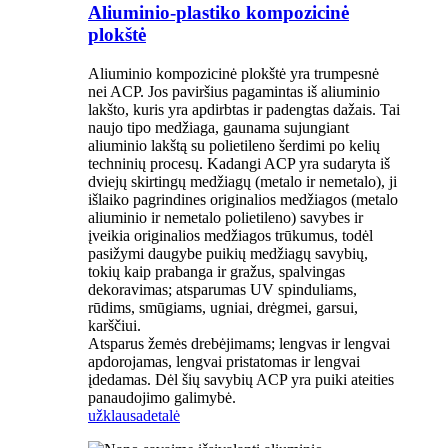
Aliuminio-plastiko kompozicinė
plokštė
Aliuminio kompozicinė plokštė yra trumpesnė
nei ACP. Jos paviršius pagamintas iš aliuminio
lakšto, kuris yra apdirbtas ir padengtas dažais. Tai
naujo tipo medžiaga, gaunama sujungiant
aliuminio lakštą su polietileno šerdimi po kelių
techninių procesų. Kadangi ACP yra sudaryta iš
dviejų skirtingų medžiagų (metalo ir nemetalo), ji
išlaiko pagrindines originalios medžiagos (metalo
aliuminio ir nemetalo polietileno) savybes ir
įveikia originalios medžiagos trūkumus, todėl
pasižymi daugybe puikių medžiagų savybių,
tokių kaip prabanga ir gražus, spalvingas
dekoravimas; atsparumas UV spinduliams,
rūdims, smūgiams, ugniai, drėgmei, garsui,
karščiui.
Atsparus žemės drebėjimams; lengvas ir lengvai
apdorojamas, lengvai pristatomas ir lengvai
įdedamas. Dėl šių savybių ACP yra puiki ateities
panaudojimo galimybė.
užklausa
detalė