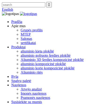
English
Pradžia
Apie mus
Grupės profilis
MTEP
Salonas
sertifikatai
Produktai
aliuminio kieta plokštė
aliuminio gofruoto šerdies plokštė
Aliuminio 3D šerdies kompozicinė plokštė
aliuminio kompozicinė plokštė
aliuminio korio kompozicinė plokštė
Aliuminio ritės
Byla
Spalvų paletė
Naujienos
Atvejo analizė
Įmonės naujienos
Pramonės naujienos
Susisiekite su mumis