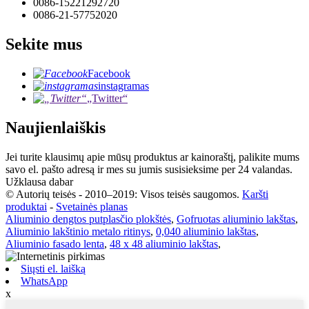
0086-15221292720
0086-21-57752020
Sekite mus
Facebook
instagramas
„Twitter“
Naujienlaiškis
Jei turite klausimų apie mūsų produktus ar kainoraštį, palikite mums
savo el. pašto adresą ir mes su jumis susisieksime per 24 valandas.
Užklausa dabar
© Autorių teisės - 2010–2019: Visos teisės saugomos.
Karšti
produktai
-
Svetainės planas
Aliuminio dengtos putplasčio plokštės
,
Gofruotas aliuminio lakštas
,
Aliuminio lakštinio metalo ritinys
,
0,040 aliuminio lakštas
,
Aliuminio fasado lenta
,
48 x 48 aliuminio lakštas
,
Siųsti el. laišką
WhatsApp
x