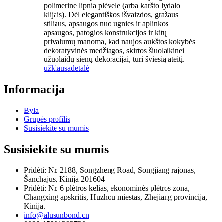
polimerine lipnia plėvele (arba karšto lydalo
klijais). Dėl elegantiškos išvaizdos, gražaus
stiliaus, apsaugos nuo ugnies ir aplinkos
apsaugos, patogios konstrukcijos ir kitų
privalumų manoma, kad naujos aukštos kokybės
dekoratyvinės medžiagos, skirtos šiuolaikinei
užuolaidų sienų dekoracijai, turi šviesią ateitį.
užklausa
detalė
Informacija
Byla
Grupės profilis
Susisiekite su mumis
Susisiekite su mumis
Pridėti: Nr. 2188, Songzheng Road, Songjiang rajonas,
Šanchajus, Kinija 201604
Pridėti: Nr. 6 plėtros kelias, ekonominės plėtros zona,
Changxing apskritis, Huzhou miestas, Zhejiang provincija,
Kinija.
info@alusunbond.cn