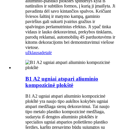
aliuminio-plastiko plokštės spindesys kyla iš
natūralios ir subtilios formos, į kurią ji įmaišyta. Ji
pavadinta dėl savo kintančios spalvos. Keičiant
šviesos šaltinį ir matymo kampą, gaminio
paviršius gali sukurti įvairius gražius ir
spalvingus perlamutrinius efektus. Ji ypač tinka
vidaus ir lauko dekoravimui, prekybos tinklams,
parodų reklamai, automobilių 4S parduotuvėms ir
kitoms dekoracijoms bei demonstravimui viešose
vietose.
užklausa
detalė
B1 A2 ugniai atspari aliuminio
kompozicinė plokštė
B1 A2 ugniai atspari aliuminio kompozicinė
plokštė yra naujo tipo aukštos kokybės ugniai
atspari medžiaga sienų dekoravimui. Tai naujo
tipo metalo plastiko kompozicinė medžiaga,
sudaryta iš dengtos aliuminio plokštės ir
specialios ugniai atsparios polietileno plastiko
šerdies, karšto presavimo būdu sujungtos su