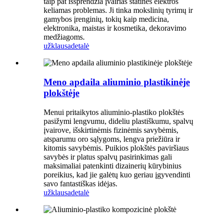
taip pat išsprendžia įvairias statinės elektros
keliamas problemas. Ji tinka mokslinių tyrimų ir
gamybos įrenginių, tokių kaip medicina,
elektronika, maistas ir kosmetika, dekoravimo
medžiagoms.
užklausa
detalė
Meno apdaila aliuminio plastikinėje
plokštėje
Menui pritaikytos aliuminio-plastiko plokštės
pasižymi lengvumu, dideliu plastiškumu, spalvų
įvairove, išskirtinėmis fizinėmis savybėmis,
atsparumu oro sąlygoms, lengva priežiūra ir
kitomis savybėmis. Puikios plokštės paviršiaus
savybės ir platus spalvų pasirinkimas gali
maksimaliai patenkinti dizainerių kūrybinius
poreikius, kad jie galėtų kuo geriau įgyvendinti
savo fantastiškas idėjas.
užklausa
detalė